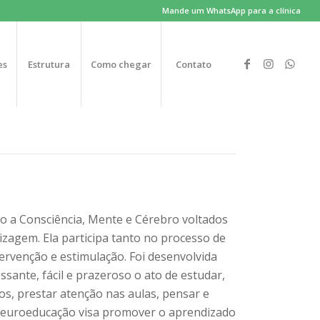
Mande um WhatsApp para a clínica
es
Estrutura
Como chegar
Contato
o a Consciência, Mente e Cérebro voltados
zagem. Ela participa tanto no processo de
tervenção e estimulação. Foi desenvolvida
sante, fácil e prazeroso o ato de estudar,
vros, prestar atenção nas aulas, pensar e
Neuroeducação visa promover o aprendizado