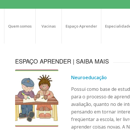
Quem somos
Vacinas
Espaço Aprender
Especialidad
ESPAÇO APRENDER | SAIBA MAIS
Neuroeducação
Possui como base de estud
para o processo de aprendi
avaliação, quanto no de in
pensando em tornar interes
freqüentar a escola, ler li
aprender coisas novas. A 